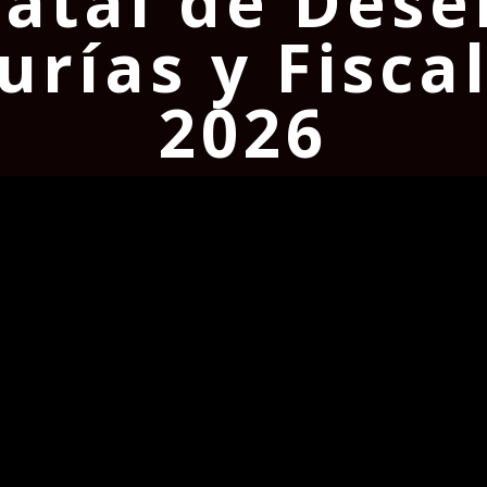
statal de Des
rías y Fiscal
2026