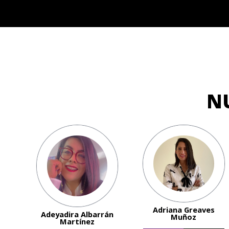
N
Adriana Greaves
Adeyadira Albarrán
Muñoz
Martínez