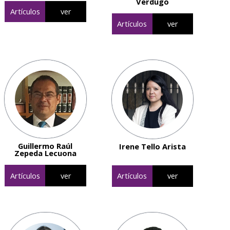
Verdugo
Artículos
ver
Artículos
ver
Guillermo Raúl
Irene Tello Arista
Zepeda Lecuona
Artículos
ver
Artículos
ver