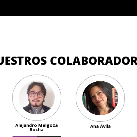
UESTROS COLABORADOR
Alejandro Melgoza
Ana Ávila
Rocha