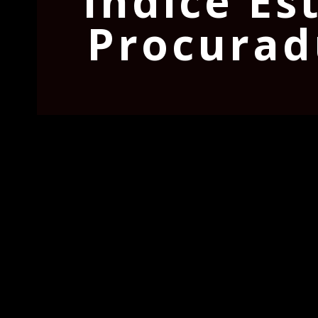
Índice E
Procuradu