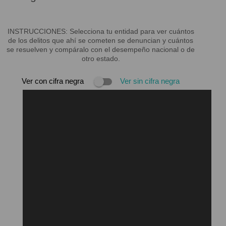
INSTRUCCIONES: Selecciona tu entidad para ver cuántos
de los delitos que ahí se cometen se denuncian y cuántos
se resuelven y compáralo con el desempeño nacional o de
otro estado.
Ver con cifra negra
Ver sin cifra negra