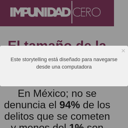
El tamaño de la
impunidad en
Este storytelling está diseñado para navegarse
desde una computadora
México
En México; no se
denuncia el
94%
de los
delitos que se cometen
y menos del
1%
son