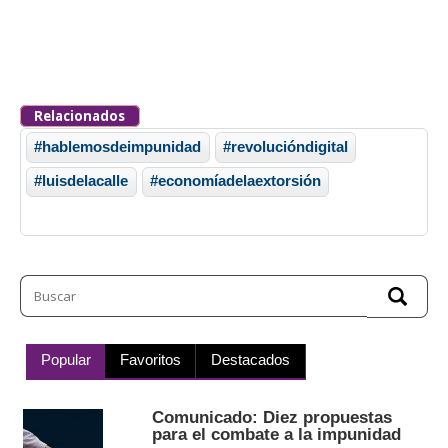
Relacionados
#hablemosdeimpunidad
#revolucióndigital
#luisdelacalle
#economíadelaextorsión
Popular
Favoritos
Destacados
Comunicado: Diez propuestas
para el combate a la impunidad