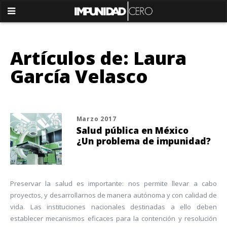
Artículos de: Laura
García Velasco
Marzo 2017
Salud pública en México
¿Un problema de impunidad?
Preservar la salud es importante: nos permite llevar a cabo
proyectos, y desarrollarnos de manera autónoma y con calidad de
vida. Las instituciones nacionales destinadas a ello deben
establecer mecanismos eficaces para la contención y resolución