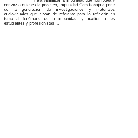
Para visibilizar la impunidad que nos rodea y
dar voz a quienes la padecen, Impunidad Cero trabaja a partir
de la generación de investigaciones y materiales
audiovisuales que sirvan de referente para la reflexión en
torno al fenómeno de la impunidad, y auxilien a los
estudiantes y profesionistas,...