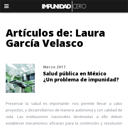
Artículos de: Laura
García Velasco
Marzo 2017
Salud pública en México
¿Un problema de impunidad?
Preservar la salud es importante: nos permite llevar a cabo
proyectos, y desarrollarnos de manera autónoma y con calidad de
vida. Las instituciones nacionales destinadas a ello deben
establecer mecanismos eficaces para la contención y resolución